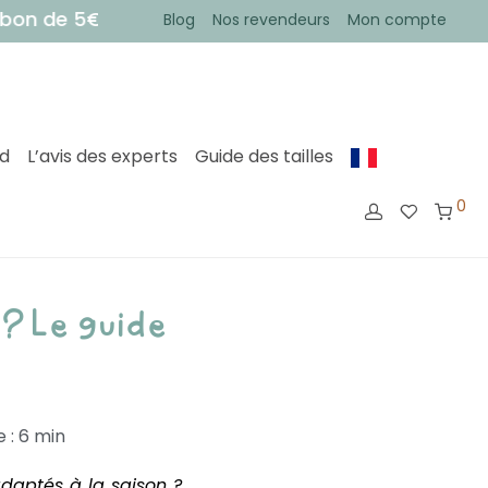
€ sur votre première commande !
• Votre command
Blog
Nos revendeurs
Mon compte
ed
L’avis des experts
Guide des tailles
0
 ? Le guide
 : 6 min
daptés à la saison ?