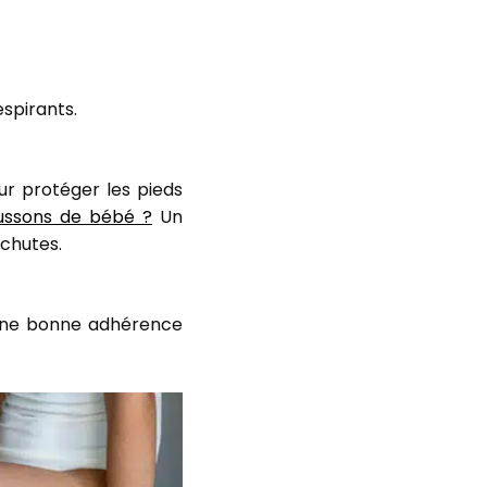
espirants.
ur protéger les pieds
ussons de bébé ?
Un
 chutes.
 une bonne adhérence