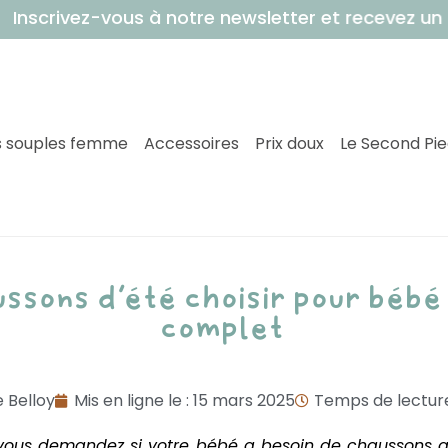
-vous à notre newsletter et recevez un bon de 5
 souples femme
Accessoires
Prix doux
Le Second Pi
ssons d’été choisir pour bébé
complet
 Belloy
Mis en ligne le :
15 mars 2025
Temps de lecture
us vous demandez si votre bébé a besoin de chaussons a