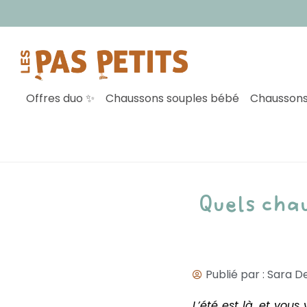
Inscrivez
Offres duo ✨
Chaussons souples bébé
Chaussons
Quels chau
Publié par :
Sara De
L’été est là, et vo