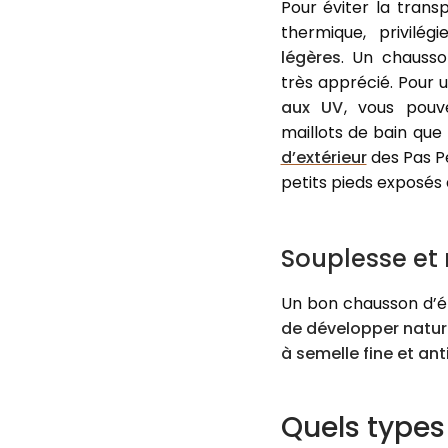
Pour éviter la trans
thermique, privilé
légères
. Un chausso
très apprécié. Pour 
aux UV
, vous pouve
maillots de bain qu
d’extérieur
des Pas Pe
petits pieds exposés a
Souplesse et 
Un bon chausson d’é
de développer natur
à semelle fine et an
Quels types