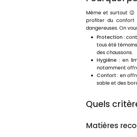
Même et surtout 😉 e
profiter du confort
dangereuses. On vous
Protection
: con
tous été témoins
des chaussons.
Hygiène :
en li
notamment offren
Confort
: en off
sable et des bor
Quels critè
Matières rec