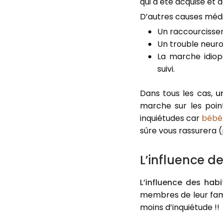
qui a été acquise et 
D’autres causes médic
Un raccourcisseme
Un trouble neuro
La marche idiop
suivi.
Dans tous les cas,
u
marche sur les poin
inquiétudes car
bébé
sûre vous rassurera 
L’influence d
L’influence des habi
membres de leur fami
moins d’inquiétude !!