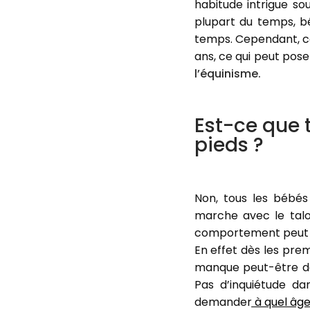
habitude intrigue so
plupart du temps, b
temps. Cependant, ce
ans, ce qui peut pos
l’équinisme.
Est-ce que 
pieds ?
Non, tous les bébé
marche avec le talo
comportement peut ê
En effet dès les prem
manque peut-être de 
Pas d’inquiétude da
demander
à quel âg