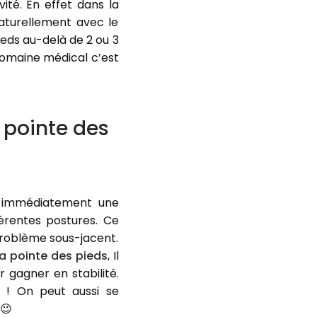
ité. En effet dans la
aturellement avec le
eds au-delà de 2 ou 3
domaine médical c’est
 pointe des
t immédiatement une
érentes postures. Ce
roblème sous-jacent.
a pointe des pieds
, Il
 gagner en stabilité.
n ! On peut aussi se
 😉