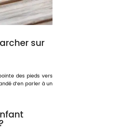
marcher sur
ointe des pieds vers
andé d’en parler à un
enfant
?