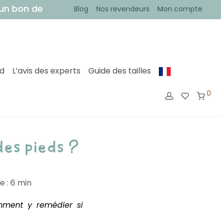
de 5€ sur votre première commande !
• Votre com
Blog
Nos revendeurs
Mon compte
ed
L’avis des experts
Guide des tailles
0
des pieds ?
 : 6 min
mment y remédier si