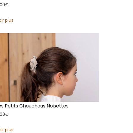
,00
€
oir plus
es Petits Chouchous Noisettes
,00
€
oir plus