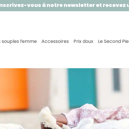
à notre newsletter et recevez un bon de 5€ s
 souples femme
Accessoires
Prix doux
Le Second Pi