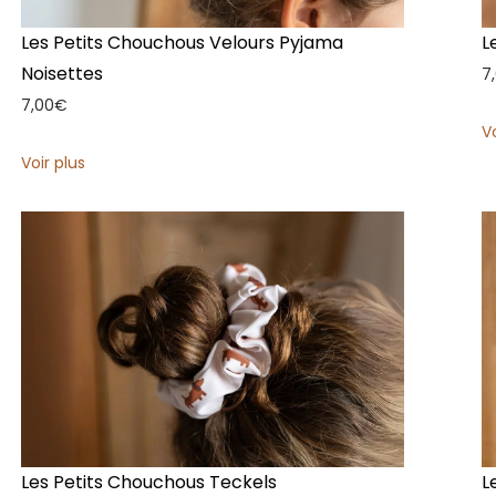
Les Petits Chouchous Velours Pyjama
L
Noisettes
7
7,00
€
V
Voir plus
Les Petits Chouchous Teckels
L