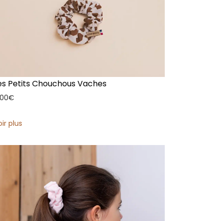
es Petits Chouchous Vaches
,00
€
oir plus