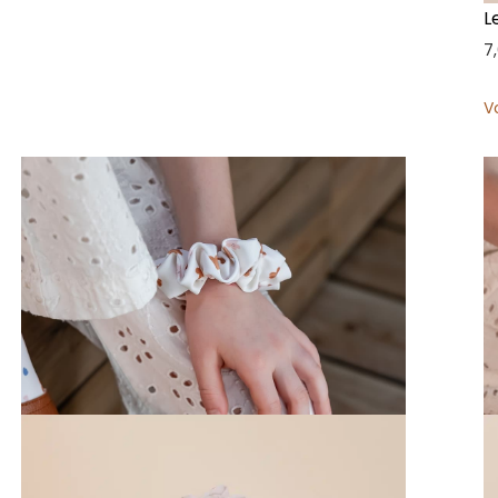
L
7
V