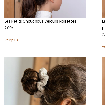
Les Petits Chouchous Velours Noisettes
L
p
7,00
€
7
Voir plus
V