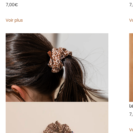
7,00
€
7
Voir plus
V
L
7
V