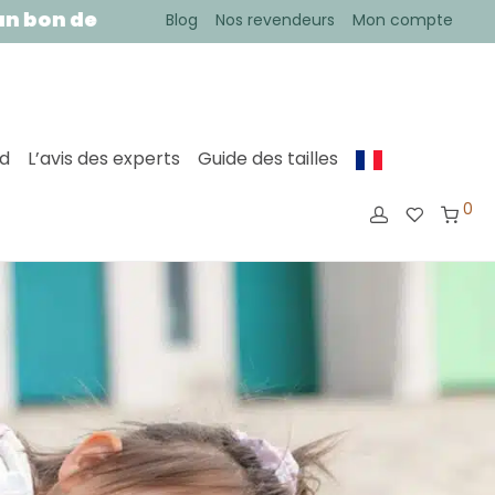
ur votre première commande !
• Votre comman
Blog
Nos revendeurs
Mon compte
ed
L’avis des experts
Guide des tailles
0