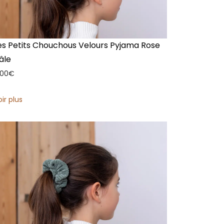
es Petits Chouchous Velours Pyjama Rose
âle
,00
€
oir plus