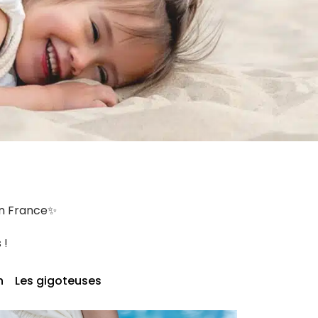
In France✨
 !
n
Les gigoteuses