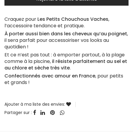
e-
mail
Craquez pour
Les Petits Chouchous Vaches
,
pour
l’accessoire tendance et pratique.
rejoindre
À porter aussi bien dans les cheveux qu’au poignet
,
la
il sera parfait pour accessoiriser vos looks au
liste
quotidien !
d'attente
Et ce n’est pas tout : à emporter partout, à la plage
comme à la piscine,
il résiste parfaitement au sel et
pour
au chlore et sèche très vite
.
ce
Confectionnés avec amour en France
, pour petits
produit
et grands !
Ajouter à ma liste des envies:
Partager sur :