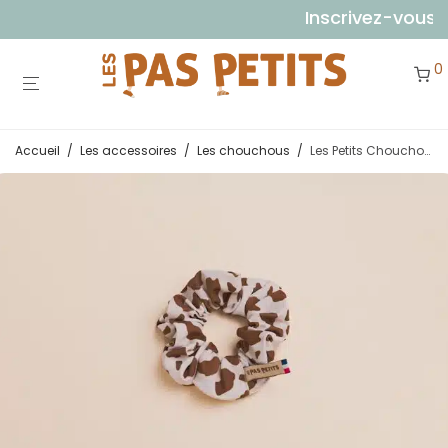
Inscrivez-vous à 
0
Accueil
/
Les accessoires
/
Les chouchous
/
Les Petits Chouchous Vaches