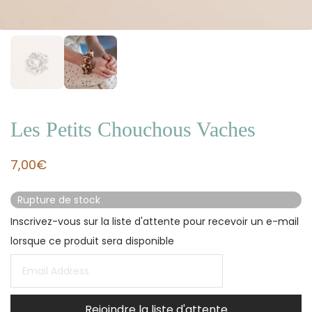
Les Petits Chouchous Vaches
7,00
€
Rupture de stock
Inscrivez-vous sur la liste d'attente pour recevoir un e-mail
lorsque ce produit sera disponible
Entrez
votre
adresse
Rejoindre la liste d'attente