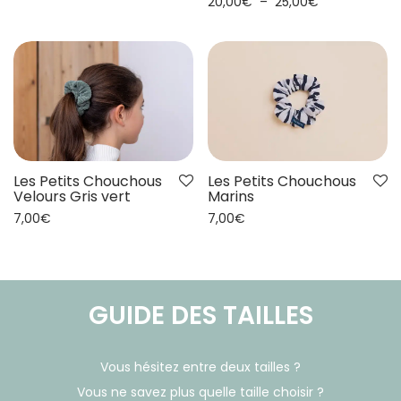
20,00
€
–
25,00
€
Les Petits Chouchous
Les Petits Chouchous
Velours Gris vert
Marins
7,00
€
7,00
€
GUIDE DES TAILLES
Vous hésitez entre deux tailles ?
Vous ne savez plus quelle taille choisir ?