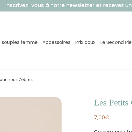
rivez-vous à notre newsletter et recevez un bon
 souples femme
Accessoires
Prix doux
Le Second Pi
houchous Zèbres
Les Petit
7,00
€
Craquez pour
Le