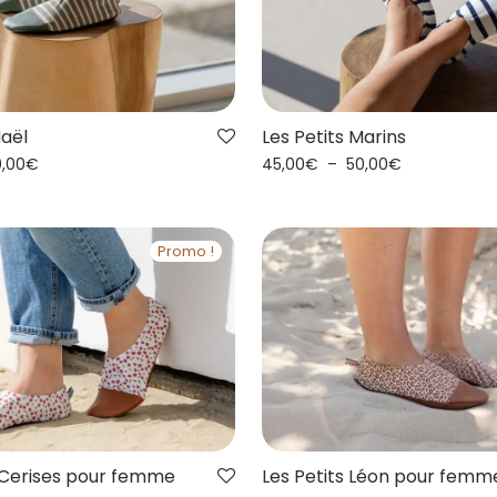
Les Petits Marins
Maël
45,00
€
–
50,00
€
0,00
€
Promo !
s Cerises pour femme
Les Petits Léon pour femm