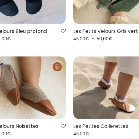
Les Petits Velours Gris vert
Velours Bleu profond
45,00
€
–
50,00
€
0,00
€
Velours Noisettes
Les Petites Collerettes
0,00
€
45,00
€