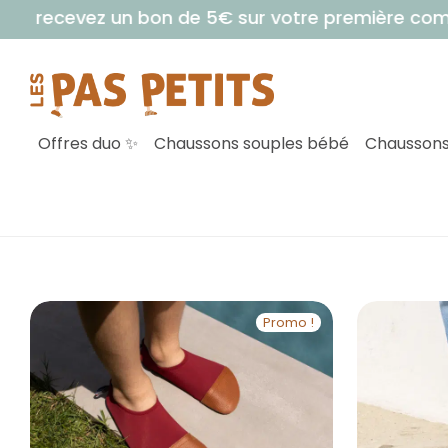
z un bon de 5€ sur votre première commande !
• V
Offres duo ✨
Chaussons souples bébé
Chaussons
Promo !