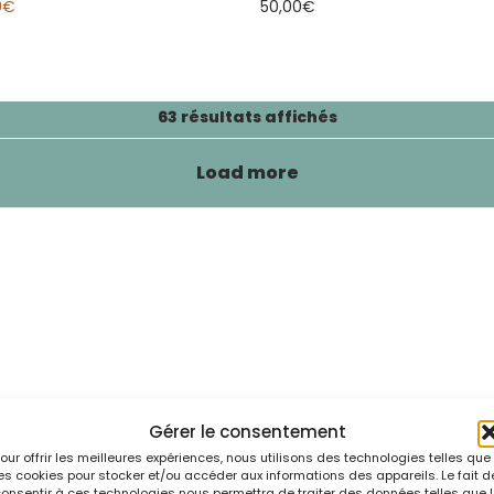
0
€
50,00
€
63 résultats affichés
Load more
Gérer le consentement
our offrir les meilleures expériences, nous utilisons des technologies telles que
es cookies pour stocker et/ou accéder aux informations des appareils. Le fait d
onsentir à ces technologies nous permettra de traiter des données telles que 