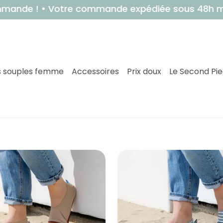
otre commande expédiée sous 48h maximum !
 souples femme
Accessoires
Prix doux
Le Second Pi