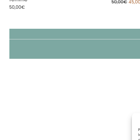
50,00
€
45,0
50,00
€
P
l
c