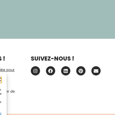
 !
SUIVEZ-NOUS !
iée pour
e
scuter de
le
ous
es
es