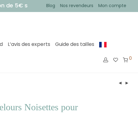
e 5€ sur votre première commande !
• Votre comma
Blog
Nos revendeurs
Mon compte
ed
L’avis des experts
Guide des tailles
0
elours Noisettes pour