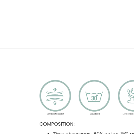
COMPOSITION :
Tissu chaussons : 80% coton, 15% p