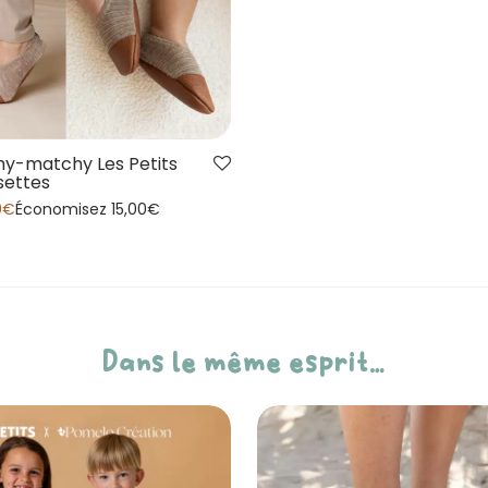
y-matchy Les Petits
settes
0
€
Économisez
15,00
€
Dans le même esprit…