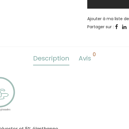
Ajouter à ma liste d
Partager sur :
0
Description
Avis
olyester et 5% élasthanne.