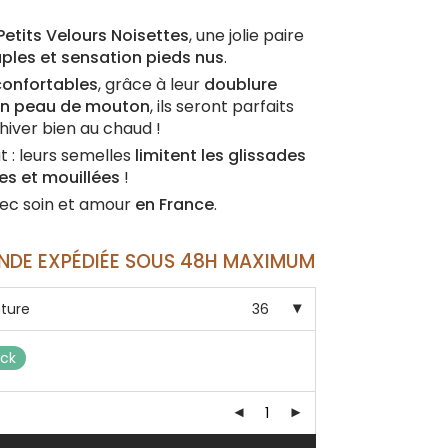
Petits Velours Noisettes
, une jolie paire
les et sensation pieds nus
.
confortables
, grâce à leur
doublure
ion peau de mouton
, ils seront parfaits
iver bien au chaud !
t : leurs semelles
limitent les glissades
es et mouillées
!
ec soin et amour
en France
.
DE EXPÉDIÉE SOUS 48H MAXIMUM
nture
36
ock