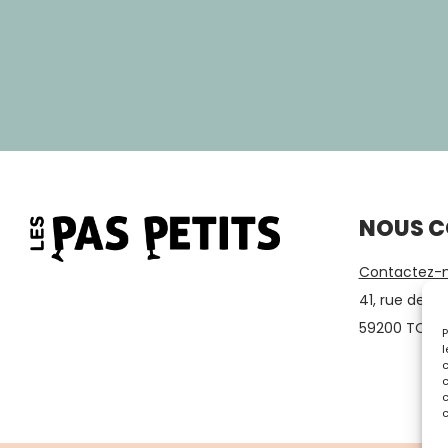
NOUS 
Contactez-n
41, rue des 
59200 TOUR
P
l
c
c
c
c