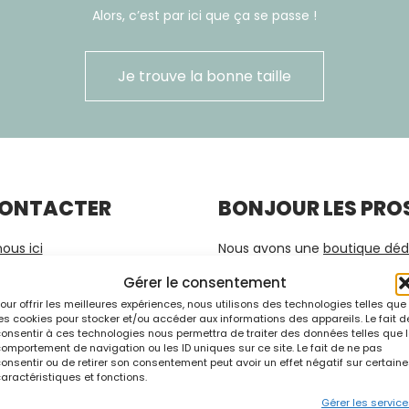
Alors, c’est par ici que ça se passe !
Je trouve la bonne taille
CONTACTER
BONJOUR LES PROS
ous ici
Nous avons une
boutique déd
Métissages
vous ici.
Gérer le consentement
COING
our offrir les meilleures expériences, nous utilisons des technologies telles que
es cookies pour stocker et/ou accéder aux informations des appareils. Le fait d
C’est toujours un plaisir de di
onsentir à ces technologies nous permettra de traiter des données telles que 
omportement de navigation ou les ID uniques sur ce site. Le fait de ne pas
votre joli projet,
contactez-n
onsentir ou de retirer son consentement peut avoir un effet négatif sur certain
aractéristiques et fonctions.
Gérer les servic