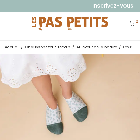
Inscrivez-vous à no
0
Accueil
/
Chaussons tout-terrain
/
Au cœur de la nature
/
Les Petits Trèfles