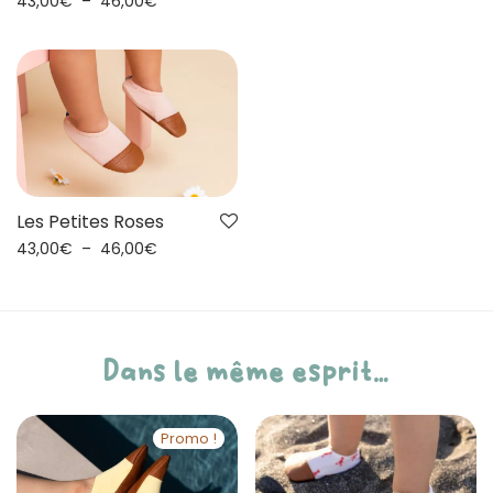
43,00
€
–
46,00
€
Les Petites Roses
43,00
€
–
46,00
€
Dans le même esprit…
Promo !