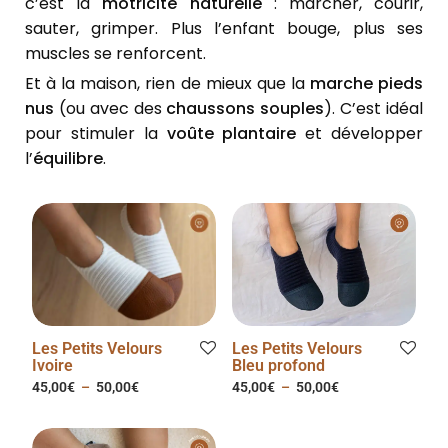
c’est la
motricité naturelle
: marcher, courir,
sauter, grimper. Plus l’enfant bouge, plus ses
muscles se renforcent.
Et à la maison, rien de mieux que la
marche pieds
nus
(ou avec des
chaussons souples
). C’est idéal
pour stimuler la
voûte plantaire
et développer
l’
équilibre
.
Les Petits Velours
Les Petits Velours
Ivoire
Bleu profond
45,00
€
–
50,00
€
45,00
€
–
50,00
€