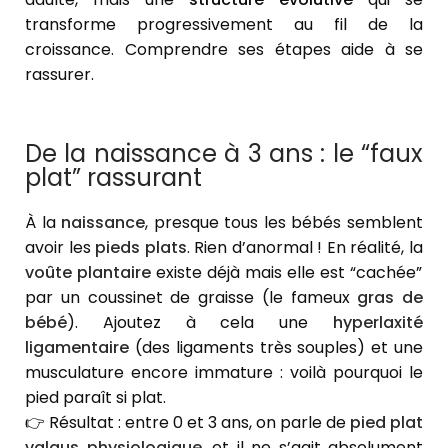
transforme progressivement au fil de la
croissance. Comprendre ses étapes aide à se
rassurer.
De la naissance à 3 ans : le “faux
plat” rassurant
À la
naissance
, presque tous les bébés semblent
avoir les
pieds plats
. Rien d’anormal ! En réalité, la
voûte plantaire
existe déjà mais elle est “cachée”
par un coussinet de graisse (le fameux
gras de
bébé
). Ajoutez à cela une
hyperlaxité
ligamentaire
(des ligaments très souples) et une
musculature encore immature : voilà pourquoi le
pied paraît si plat.
👉 Résultat : entre 0 et 3 ans, on parle de
pied plat
valgus physiologique
, et il ne s’agit absolument