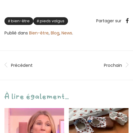
Partager sur
bien-être
pieds valgus
Publié dans
Bien-être
,
Blog
,
News
.
Précédent
Prochain
À lire également...