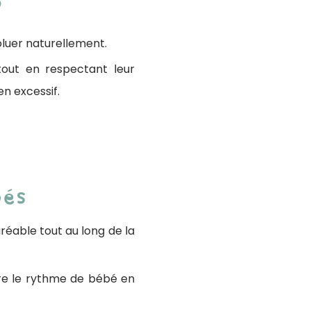
?
voluer naturellement.
tout en respectant leur
n excessif.
bés
éable tout au long de la
re le rythme de bébé en