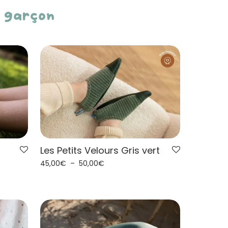
é garçon
Les Petits Velours Gris vert
45,00
€
–
50,00
€