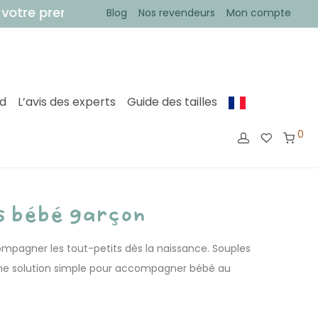
emière commande !
• Votre commande expédiée so
Blog
Nos revendeurs
Mon compte
ed
L’avis des experts
Guide des tailles
0
s bébé garçon
pagner les tout-petits dès la naissance. Souples
t une solution simple pour accompagner bébé au