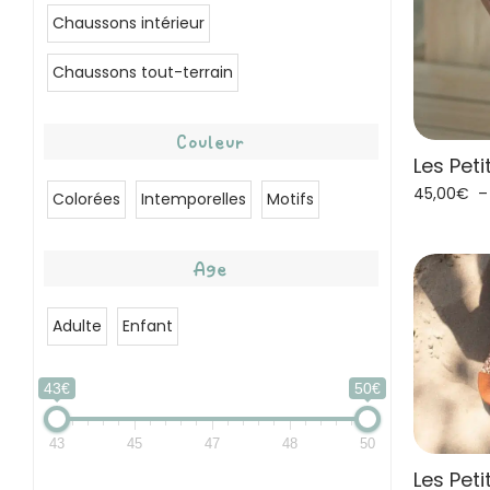
Chaussons intérieur
Chaussons tout-terrain
Couleur
Les Peti
45,00
€
Colorées
Intemporelles
Motifs
Age
Adulte
Enfant
43€
50€
43
45
47
48
50
Les Peti