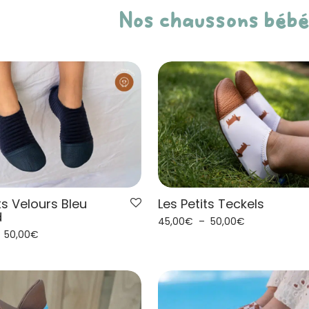
Nos chaussons béb
ts Velours Bleu
Les Petits Teckels
d
45,00
€
–
50,00
€
–
50,00
€