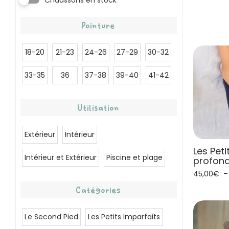
Chaussons en stock
Pointure
18-20
21-23
24-26
27-29
30-32
33-35
36
37-38
39-40
41-42
Utilisation
Extérieur
Intérieur
Les Peti
Intérieur et Extérieur
Piscine et plage
profon
45,00
€
Catégories
Le Second Pied
Les Petits Imparfaits