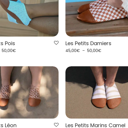
ts Pois
Les Petits Damiers
–
50,00
€
45,00
€
–
50,00
€
ts Léon
Les Petits Marins Camel