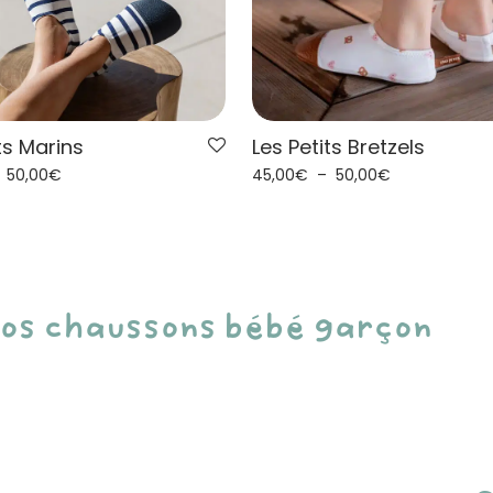
ts Marins
Les Petits Bretzels
–
50,00
€
45,00
€
–
50,00
€
 nos chaussons bébé garçon