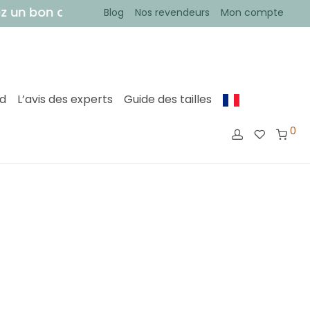
ez un bon de 5€ sur votre première commande !
• 
Blog
Nos revendeurs
Mon compte
ed
L’avis des experts
Guide des tailles
0