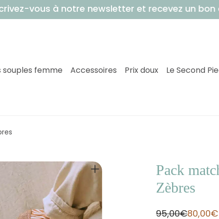
ous à notre newsletter et recevez un bon de 5€ 
 souples femme
Accessoires
Prix doux
Le Second Pi
bres
Pack matc
Zèbres
95,00
€
80,00
€