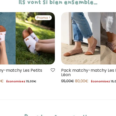
Ils vont si bien ensemble…
Promo !
y-matchy Les Petits
Pack matchy-matchy Les P
Léon
0
€
95,00
€
80,00
€
Économisez
15,00
€
Économisez
15,