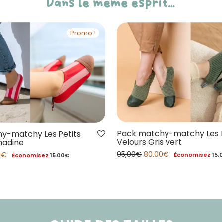
Dans le même esprit…
Promo !
Pack matchy-matchy Les P
y-matchy Les Petits
Velours Gris vert
nadine
95,00
€
80,00
€
0
€
Économisez
15,
Économisez
15,00
€