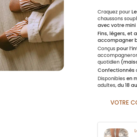
Craquez pour
Le
chaussons soupl
avec votre mini
Fins, légers, et
accompagner bé
Conçus
pour l’i
accompagneront
quotidien
(maiso
Confectionnés
Disponibles
en m
adultes,
du 18 a
VOTRE C
L