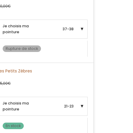
0,00
€
Je choisis ma
37-38
pointure
Rupture de stock
es Petits Zèbres
5,00
€
Je choisis ma
21-23
pointure
En stock