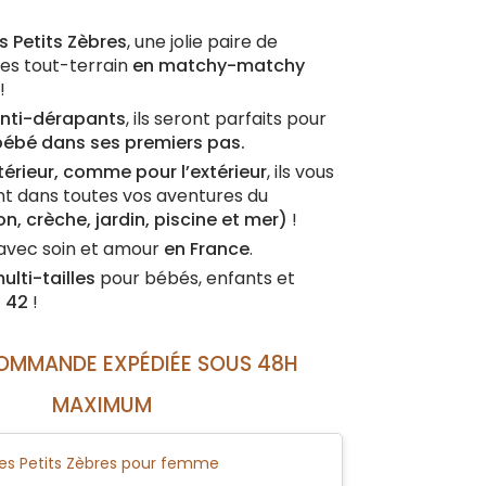
s Petits Zèbres
, une jolie paire de
es tout-terrain
en matchy-matchy
!
 anti-dérapants
, ils seront parfaits pour
bé dans ses premiers pas.
ntérieur, comme pour l’extérieur
, ils vous
 dans toutes vos aventures du
n, crèche, jardin, piscine et mer)
!
avec soin et amour
en France
.
ulti-tailles
pour bébés, enfants et
u 42
!
OMMANDE EXPÉDIÉE SOUS 48H
MAXIMUM
es Petits Zèbres pour femme