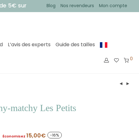
sur votre première commande !
• Votre commande 
Blog
Nos revendeurs
Mon compte
ed
L’avis des experts
Guide des tailles
0
hy-matchy Les Petits
15,00
€
-
16
%
Économisez