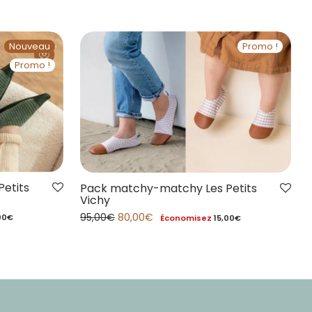
Nouveau
Promo !
Promo !
etits
Pack matchy-matchy Les Petits
Vichy
95,00
€
80,00
€
00
€
Économisez
15,00
€