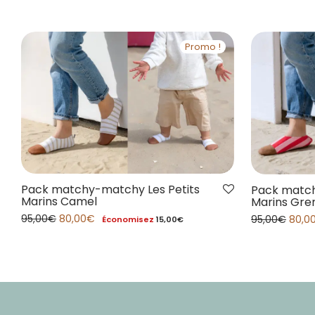
Promo !
Pack matchy-matchy Les Petits
Pack match
Marins Camel
Marins Gre
95,00
€
80,00
€
95,00
€
80,0
Économisez
15,00
€