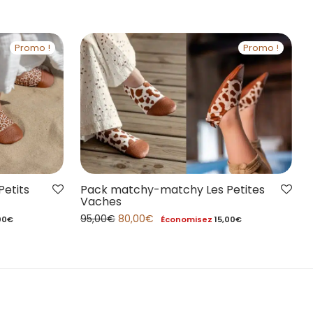
Promo !
Promo !
etits
Pack matchy-matchy Les Petites
Vaches
95,00
€
80,00
€
00
€
Économisez
15,00
€