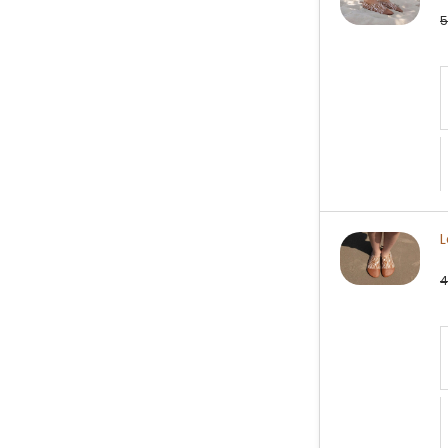
5
L
4