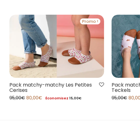
Promo !
Pack matchy-matchy Les Petites
Pack match
Cerises
Teckels
95,00
€
80,00
€
95,00
€
80,0
Économisez
15,00
€