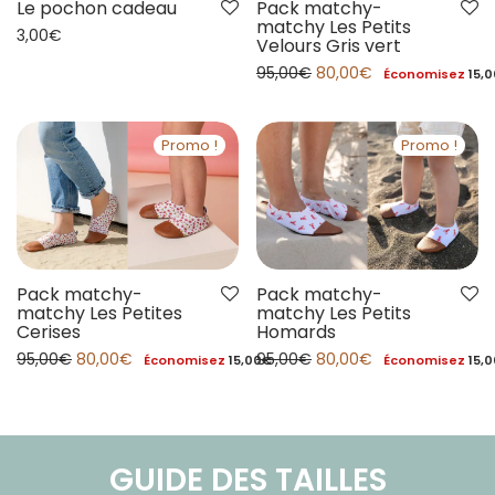
Pack matchy-
Le pochon cadeau
matchy Les Petits
3,00
€
Velours Gris vert
95,00
€
80,00
€
Économisez
15,0
Promo !
Promo !
Pack matchy-
Pack matchy-
matchy Les Petites
matchy Les Petits
Cerises
Homards
95,00
€
80,00
€
95,00
€
80,00
€
Économisez
15,00
€
Économisez
15,0
GUIDE DES TAILLES