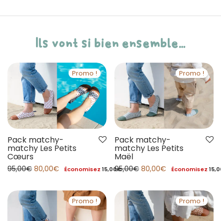
Ils vont si bien ensemble…
Promo !
Promo !
Pack matchy-
Pack matchy-
matchy Les Petits
matchy Les Petits
Cœurs
Maël
95,00
€
80,00
€
95,00
€
80,00
€
Économisez
15,00
€
Économisez
15,0
Promo !
Promo !