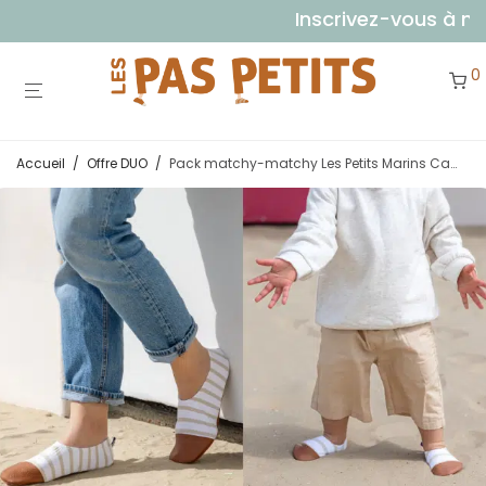
Inscrivez-vous à notre
0
Accueil
/
Offre DUO
/
Pack matchy-matchy Les Petits Marins Camel