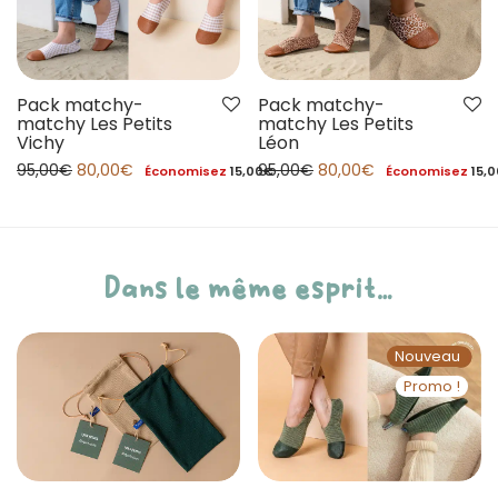
Pack matchy-
Pack matchy-
matchy Les Petits
matchy Les Petits
Léon
Vichy
95,00
€
80,00
€
95,00
€
80,00
€
Économisez
15,0
Économisez
15,00
€
Dans le même esprit…
Nouveau
Promo !