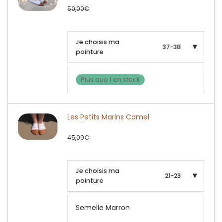
50,00
€
Je choisis ma
37-38
pointure
Plus que 1 en stock
Les Petits Marins Camel
45,00
€
Je choisis ma
21-23
pointure
Semelle Marron