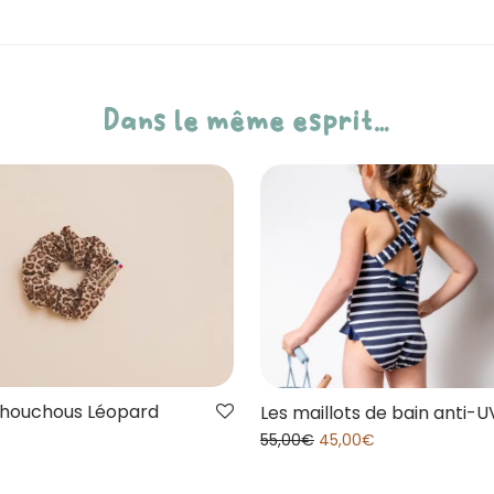
Dans le même esprit…
 Chouchous Léopard
Les maillots de bain anti-UV 
55,00
€
45,00
€