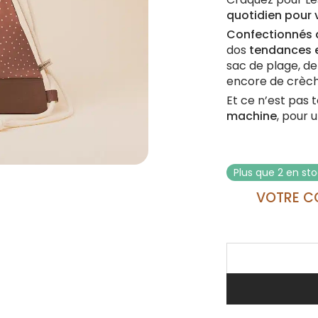
quotidien pour 
Confectionnés 
dos
tendances e
sac de plage, de
encore de crèch
Et ce n’est pas t
machine
, pour 
Plus que 2 en st
VOTRE C